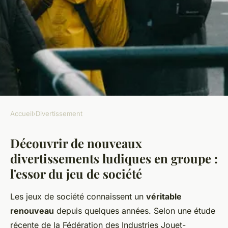
Accueil
›
Divertissement
DIVERTISSEMENT
Découvrir de nouveaux
Dix jeux de société amusants à
divertissements ludiques en groupe :
découvrir en confinement
l'essor du jeu de société
Agathe
•
16 novembre 2025
•
8 min de lecture
Les jeux de société connaissent un
véritable
renouveau
depuis quelques années. Selon une étude
récente de la Fédération des Industries Jouet-